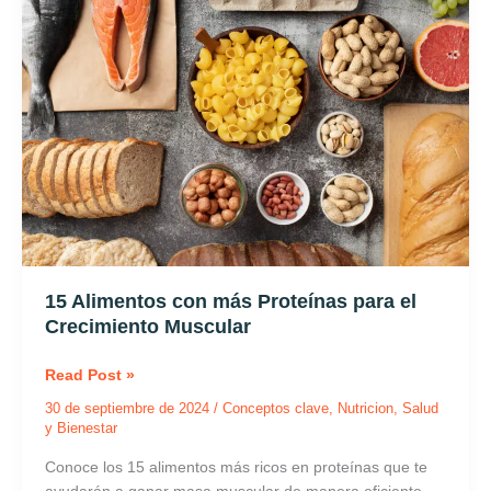
con
más
Proteínas
para
el
Crecimiento
Muscular
15 Alimentos con más Proteínas para el
Crecimiento Muscular
Read Post »
30 de septiembre de 2024
/
Conceptos clave
,
Nutricion
,
Salud
y Bienestar
Conoce los 15 alimentos más ricos en proteínas que te