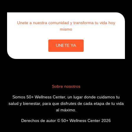
e
t
t
b
a
o
o
g
k
o
r
Unete a nuestra comunidad y transforma tu vida hoy
k
a
mismo
m
UNETE YA
Sobre nosotros
Somos 50+ Wellness Center, un lugar donde cuidamos tu
salud y bienestar, para que disfrutes de cada etapa de tu vida
al máximo.
Derechos de autor © 50+ Wellness Center 2026