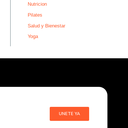
Nutricion
Pilates
Salud y Bienestar
Yoga
UNETE YA