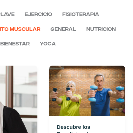
clave
Ejercicio
fisioterapia
nto Muscular
General
Nutricion
 Bienestar
Yoga
Descubre
los
Beneficios
de
Combinar
Pilates
y
Fortalecimiento
Descubre los