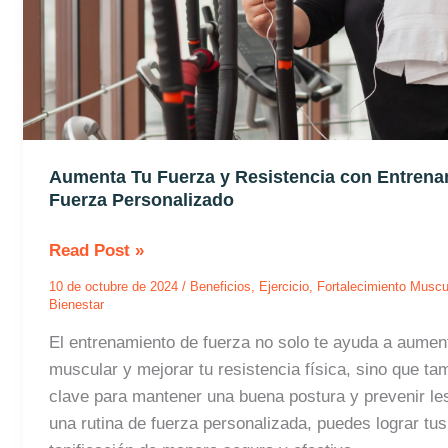
Fuerza
Personalizado
Aumenta Tu Fuerza y Resistencia con Entrena
Fuerza Personalizado
Read Post »
10 de octubre de 2024
/
Beneficios
,
Ejercicio
,
Fortalecimiento Muscu
Bienestar
El entrenamiento de fuerza no solo te ayuda a aumen
muscular y mejorar tu resistencia física, sino que ta
clave para mantener una buena postura y prevenir le
una rutina de fuerza personalizada, puedes lograr tus