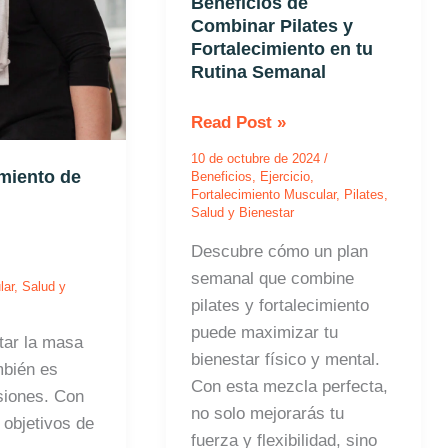
en
Beneficios de
Combinar Pilates y
tu
Fortalecimiento en tu
Rutina
Rutina Semanal
Semanal
Read Post »
10 de octubre de 2024
/
miento de
Beneficios
,
Ejercicio
,
Fortalecimiento Muscular
,
Pilates
,
Salud y Bienestar
Descubre cómo un plan
semanal que combine
lar
,
Salud y
pilates y fortalecimiento
puede maximizar tu
tar la masa
bienestar físico y mental.
mbién es
Con esta mezcla perfecta,
siones. Con
no solo mejorarás tu
 objetivos de
fuerza y flexibilidad, sino