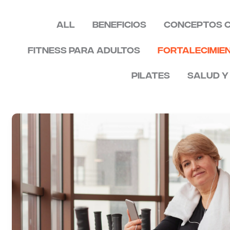
All
Beneficios
Conceptos 
Fitness para adultos
Fortalecimie
Pilates
Salud y
Aumenta
Tu
Fuerza
y
Resistencia
con
Entrenamiento
de