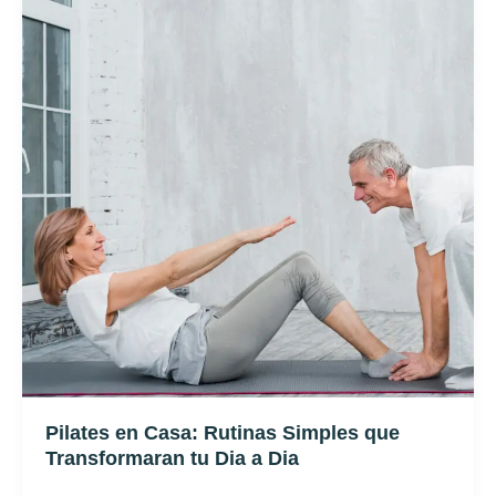
Casa:
Rutinas
Simples
que
Transformaran
tu
Dia
a
Dia
Pilates en Casa: Rutinas Simples que
Transformaran tu Dia a Dia